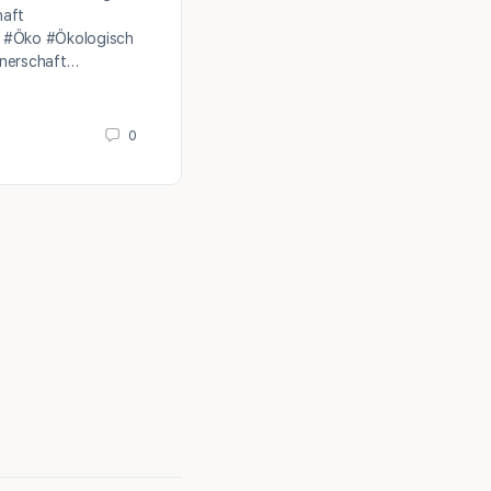
#Naturverbunden #Community #Natu
haft
#Naturnah #Naturliebe #Naturliebha
 #Öko #Ökologisch
#Naturerleben #Naturfreunde #Nat
tnerschaft…
NaturPartner
0
8. April 2021