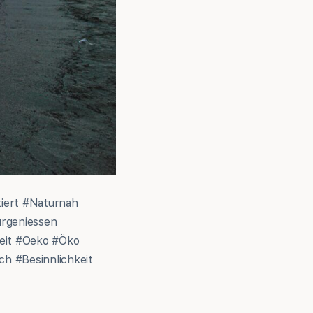
iert #Naturnah
urgeniessen
heit #Oeko #Öko
ch #Besinnlichkeit