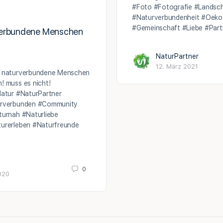
#Foto #Fotografie #Landsc
#Naturverbundenheit #Oeko
#Gemeinschaft #Liebe #Par
verbundene Menschen
NaturPartner
12. März 2021
, naturverbundene Menschen
! muss es nicht!
atur #NaturPartner
urverbunden #Community
turnah #Naturliebe
turerleben #Naturfreunde
0
020