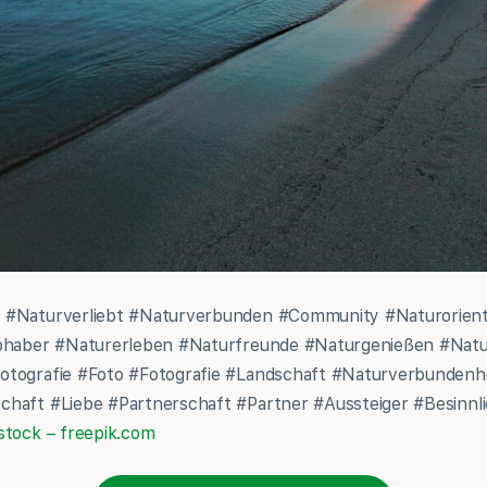
 #Naturverliebt #Naturverbunden #Community #Naturorient
ebhaber #Naturerleben #Naturfreunde #Naturgenießen #Nat
otografie #Foto #Fotografie #Landschaft #Naturverbunden
haft #Liebe #Partnerschaft #Partner #Aussteiger #Besinnli
stock – freepik.com