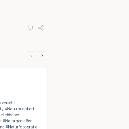
Unsere Community hat fast 1500 err
verliebt
y #Naturorientiert
Danke! Macht die 1500 voll
rliebhaber
de #Naturgenießen
#Natur #NaturPartner #Naturverlieb
nd #Naturfotografie