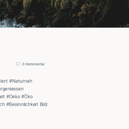
0
Kommentar
iert #Naturnah
urgeniessen
heit #Oeko #Öko
ch #Besinnlichkeit
Bild