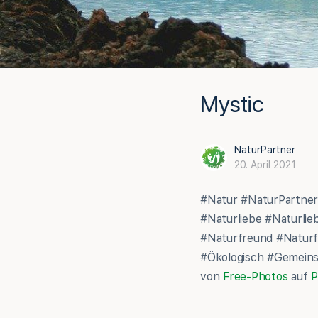
Mystic
NaturPartner
20. April 2021
#Natur #NaturPartner
#Naturliebe #Naturli
#Naturfreund #Naturf
#Ökologisch #Gemeinsc
von
Free-Photos
auf
P