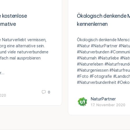
e kostenlose
Ökologisch denkende
ernative
kennenlernen
ie Naturverliebt vermissen,
Ökologisch denkende Mensc
rg eine alternative sein.
#Natur #NaturPartner #Natur
 und viele naturverbundene
#Naturverbunden #Communit
nfach mal ausprobieren
#Naturnah #Naturliebe #Natu
#Naturerleben #Naturfreun
#Naturgeniessen #Naturfreu
er…
#Foto #Fotografie #Landsc
#Naturverbundenheit #Oek
0
2020
NaturPartner
17. November 2020