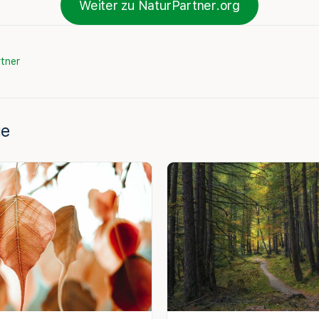
Weiter zu NaturPartner.org
tner
ge