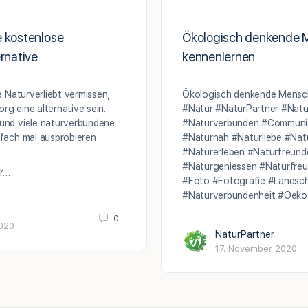
e kostenlose
Ökologisch denkende
ernative
kennenlernen
ie Naturverliebt vermissen,
Ökologisch denkende Mensc
rg eine alternative sein.
#Natur #NaturPartner #Natur
 und viele naturverbundene
#Naturverbunden #Communit
nfach mal ausprobieren
#Naturnah #Naturliebe #Natu
#Naturerleben #Naturfreun
#Naturgeniessen #Naturfreu
er…
#Foto #Fotografie #Landsc
#Naturverbundenheit #Oek
0
2020
NaturPartner
17. November 2020