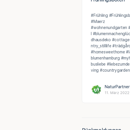
#Frühling #Frühlings
#Maerz
#wohnenundgarten #b
l #blumenmachenglüc
dhausdeko #cottageg
ntry_stilllife #träd
#homesweethome #la
blumenhamburg #myh
busliebe #liebezumdet
ving #countrygarden
NaturPartner
11. März 2022