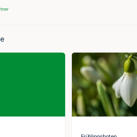
tner
ge
Frühlingsboten