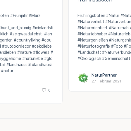
boten #Frühjahr #März
Frühlingsboten #Natur #Nat
#Naturverliebt #Naturverb
unt_und_blumig #minlandsti
#Naturorientiert #Naturnah 
klich #zeigwasduliebst #lan
#Naturliebhaber #Naturerle
arden #countryliving #cou
#Naturgenießen #Naturgeni
gård #outdoordecor #dekoliebe
#Naturfotografie #Foto #Fo
ndleben #nature #flowers #
#Landschaft #Naturverbund
yggehome #naturliebe #glo
#Ökologisch #Gemeinschaft
ail #landhausstil #landhausli
 #natur
NaturPartner
27. Februar 2021
0