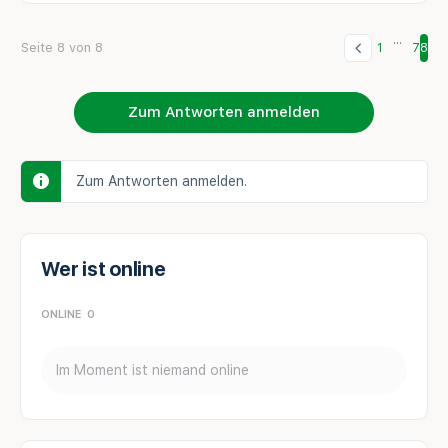
…
Seite 8 von 8
1
7
8
Zum Antworten anmelden
Zum Antworten anmelden.
Wer ist online
ONLINE
0
Im Moment ist niemand online