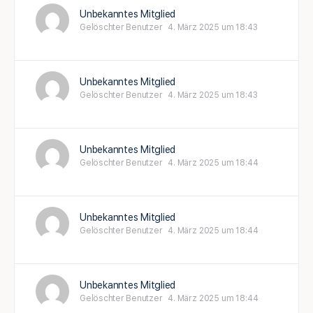
Unbekanntes Mitglied
Gelöschter Benutzer
4. März 2025 um 18:43
Unbekanntes Mitglied
Gelöschter Benutzer
4. März 2025 um 18:43
Unbekanntes Mitglied
Gelöschter Benutzer
4. März 2025 um 18:44
Unbekanntes Mitglied
Gelöschter Benutzer
4. März 2025 um 18:44
Unbekanntes Mitglied
Gelöschter Benutzer
4. März 2025 um 18:44