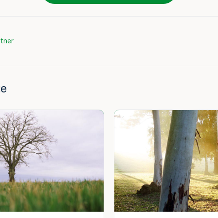
tner
ge