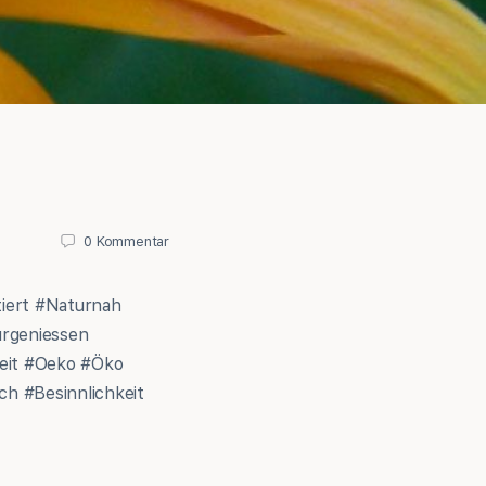
0
Kommentar
iert #Naturnah
urgeniessen
heit #Oeko #Öko
ch #Besinnlichkeit