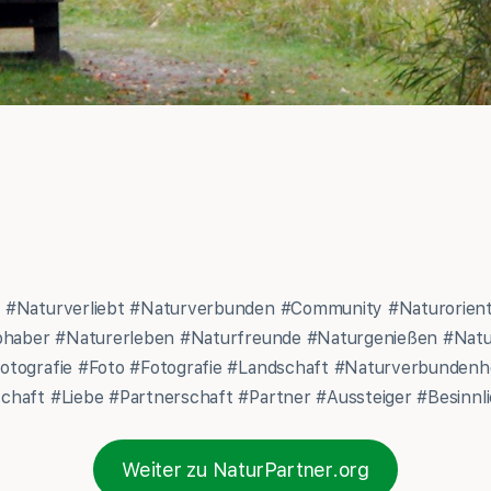
 #Naturverliebt #Naturverbunden #Community #Naturorient
ebhaber #Naturerleben #Naturfreunde #Naturgenießen #Nat
otografie #Foto #Fotografie #Landschaft #Naturverbunden
haft #Liebe #Partnerschaft #Partner #Aussteiger #Besinnli
Weiter zu NaturPartner.org