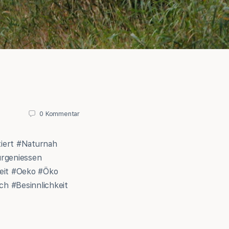
0
Kommentar
iert #Naturnah
urgeniessen
heit #Oeko #Öko
ch #Besinnlichkeit