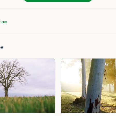
tner
ge